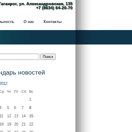
Таганрог, ул. Александровская, 135
+7 (8634) 64-20-70
льность
О нас
Контакты
ндарь новостей
2012
Ср
Чт
Пт
Сб
Вс
1
4
5
6
7
8
11
12
13
14
15
18
19
20
21
22