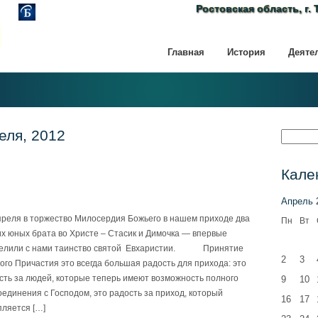
Ростовская область, г. 
Главная
История
Деяте
еля, 2012
Кале
Апрель 
преля в торжество Милосердия Божьего в нашем приходе два
Пн
Вт
х юных брата во Христе – Стасик и Димочка — впервые
елили с нами таинство святой Евхаристии. Принятие
2
3
ого Причастия это всегда большая радость для прихода: это
сть за людей, которые теперь имеют возможность полного
9
10
оединения с Господом, это радость за приход, который
16
17
пляется […]