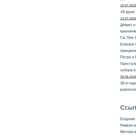
15.07.202
«В душе 
13.07.202
Декрет и
канониче
Св. Пия 
Епископ 
праздно
Петра и 
Престол
собора и
30.06.202
38-я год
рукопол
Ссыл
Епархия 
Римско-к
Матери в