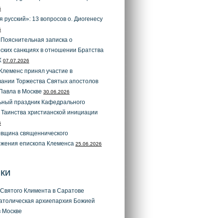
6
я русский»: 13 вопросов о. Диогенесу
6
 Пояснительная записка о
ских санкциях в отношении Братства
X
07.07.2026
Клеменс принял участие в
вании Торжества Святых апостолов
Павла в Москве
30.06.2026
ьный праздник Кафедрального
 Таинства христианской инициации
6
овщина священнического
ожения епископа Клеменса
25.06.2026
ки
Святого Климента в Саратове
атолическая архиепархия Божией
 Москве