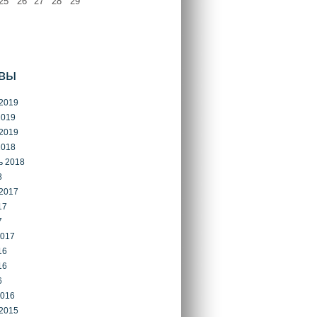
25
26
27
28
29
вы
2019
2019
2019
2018
ь 2018
8
2017
17
7
2017
16
16
6
2016
2015