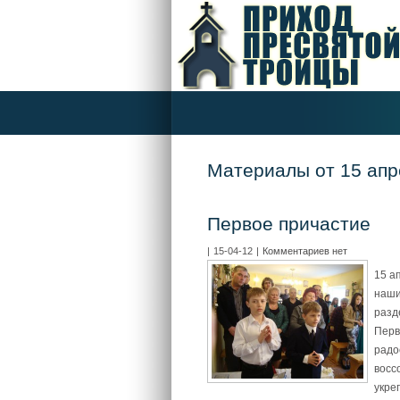
Материалы от 15 апр
Первое причастие
|
15-04-12
|
Комментариев нет
15 а
наши
разд
Перв
радо
восс
укре