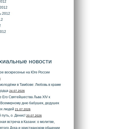
2012
2012
ь 2012
12
2
2012
хиальные новости
ое воскресенье на Юге России
6
молодёжи в Тамбове: Любовь в храме
ердца
24.07.2026
 Его Святейшества Льва XIV к
 Всемирному дню бабушек, дедушек
ых людей
21.07.2026
 путь, о. Денис!
20.07.2026
ая встреча в Казани: о молитве,
ятого Духа и христианском общении