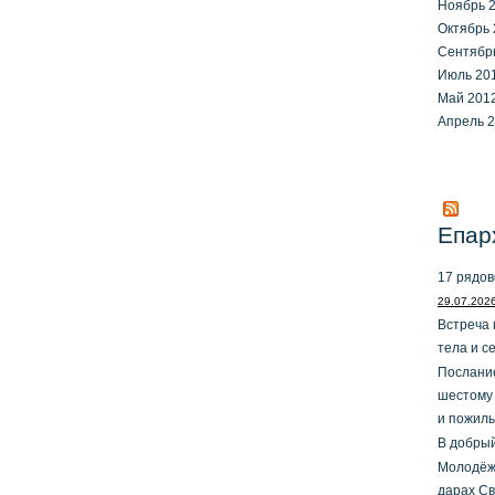
Ноябрь 
Октябрь 
Сентябр
Июль 20
Май 201
Апрель 
Епар
17 рядов
29.07.202
Встреча 
тела и с
Послание
шестому
и пожил
В добрый
Молодёжн
дарах Св