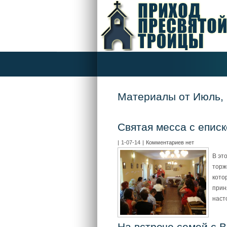
Материалы от Июль,
Святая месса с епис
|
1-07-14
|
Комментариев нет
В эт
торж
кото
прин
наст
На встрече семей с 