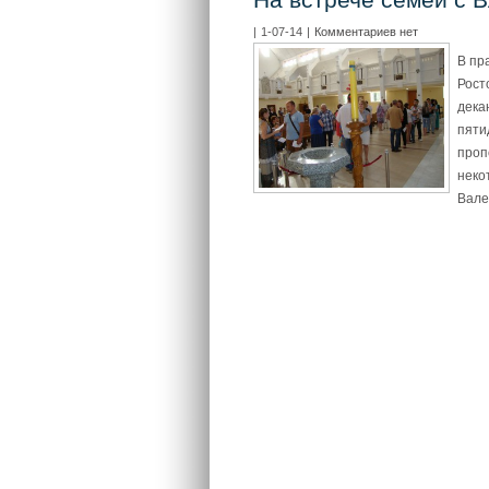
|
1-07-14
|
Комментариев нет
В пр
Рост
дека
пяти
проп
неко
Вале