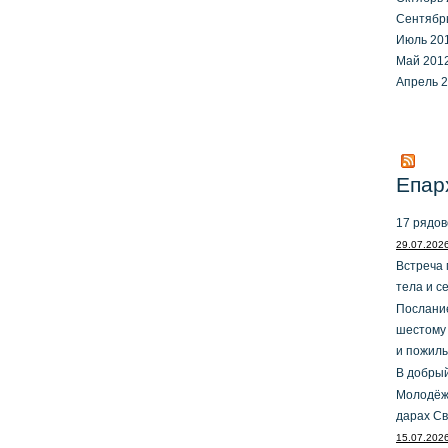
Сентябр
Июль 20
Май 201
Апрель 
Епар
17 рядов
29.07.202
Встреча 
тела и с
Послание
шестому
и пожил
В добрый
Молодёжн
дарах Св
15.07.202