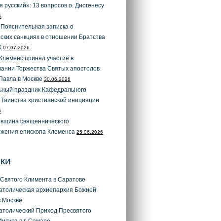
я русский»: 13 вопросов о. Диогенесу
6
 Пояснительная записка о
ских санкциях в отношении Братства
X
07.07.2026
Клеменс принял участие в
вании Торжества Святых апостолов
Павла в Москве
30.06.2026
ьный праздник Кафедрального
 Таинства христианской инициации
6
овщина священнического
ожения епископа Клеменса
25.06.2026
ки
Святого Климента в Саратове
атолическая архиепархия Божией
 Москве
атолический Приход Пресвятого
исуса в г. Самаре