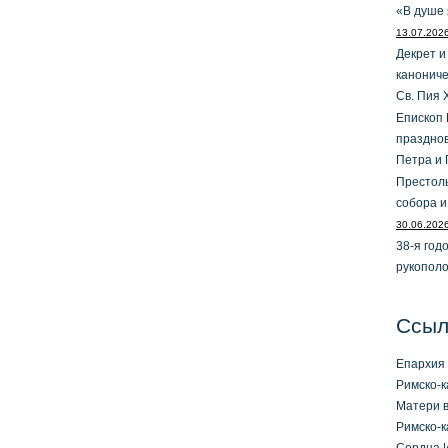
«В душе 
13.07.202
Декрет и
канониче
Св. Пия 
Епископ 
праздно
Петра и 
Престол
собора и
30.06.202
38-я год
рукопол
Ссыл
Епархия 
Римско-к
Матери в
Римско-к
Сердца И