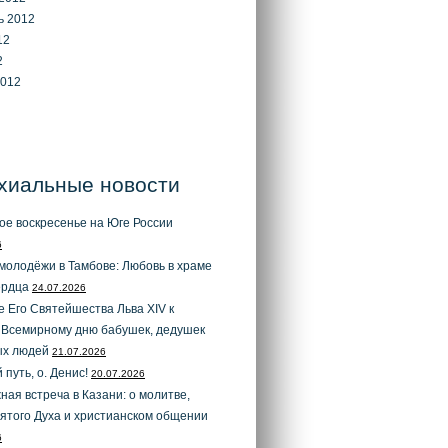
ь 2012
12
2
2012
хиальные новости
ое воскресенье на Юге России
6
молодёжи в Тамбове: Любовь в храме
ердца
24.07.2026
 Его Святейшества Льва XIV к
 Всемирному дню бабушек, дедушек
ых людей
21.07.2026
 путь, о. Денис!
20.07.2026
ая встреча в Казани: о молитве,
ятого Духа и христианском общении
6