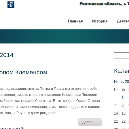
Ростовская область, г. 
Главная
История
Деяте
 2014
Кале
копом Клеменсом
Июль 20
ом году праздник святых Петра и Павла мы отмечали особо
Пн
Вт
ественно, вместе с нашим епископом Клеменсом Пиккелем,
1
рый приехал к нам из Саратова. В тот же день Остап-Степан
7
8
ял таинство миропомазания, и мы также поздравили нашего
оятеля, о. Рауля, с днем рождения.
14
15
21
22
Далее
Владыкой