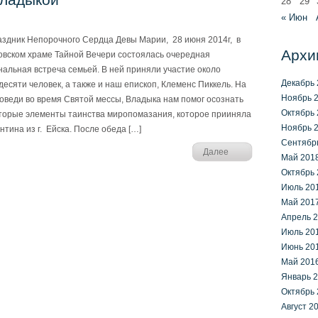
28
29
« Июн
аздник Непорочного Сердца Девы Марии, 28 июня 2014г, в
Архи
овском храме Тайной Вечери состоялась очередная
нальная встреча семьей. В ней приняли участие около
Декабрь 
десяти человек, а также и наш епископ, Клеменс Пиккель. На
Ноябрь 
оведи во время Святой мессы, Владыка нам помог осознать
Октябрь 
торые элементы таинства миропомазания, которое прииняла
Ноябрь 
нтина из г. Ейска. После обеда […]
Сентябр
Далее
Май 201
Октябрь 
Июль 20
Май 201
Апрель 
Июль 20
Июнь 20
Май 201
Январь 
Октябрь 
Август 2