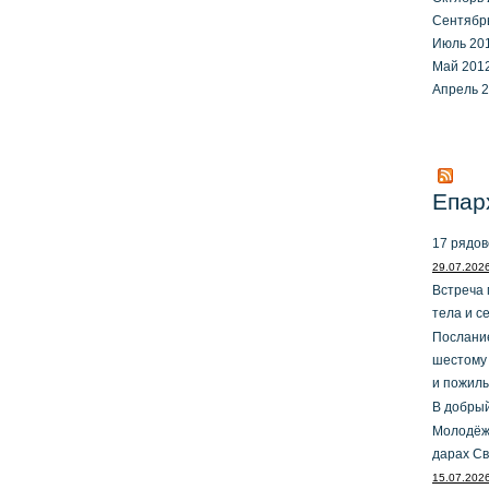
Сентябр
Июль 20
Май 201
Апрель 
Епар
17 рядов
29.07.202
Встреча 
тела и с
Послание
шестому
и пожил
В добрый
Молодёжн
дарах Св
15.07.202