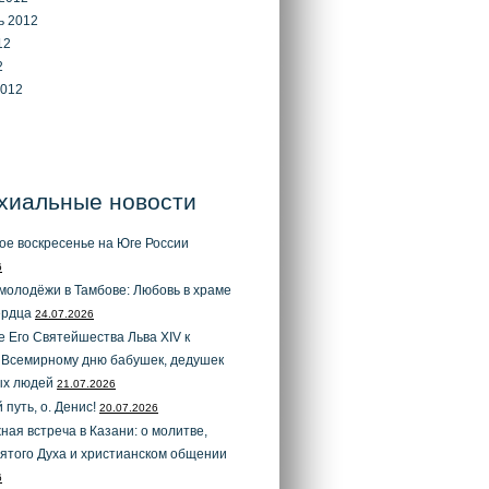
ь 2012
12
2
2012
хиальные новости
ое воскресенье на Юге России
6
молодёжи в Тамбове: Любовь в храме
ердца
24.07.2026
 Его Святейшества Льва XIV к
 Всемирному дню бабушек, дедушек
ых людей
21.07.2026
 путь, о. Денис!
20.07.2026
ая встреча в Казани: о молитве,
ятого Духа и христианском общении
6