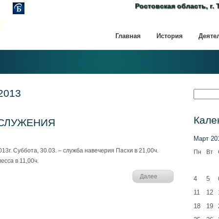
Ростовская область, г. 
Главная
История
Деяте
2013
Кале
СЛУЖЕНИЯ
Март 20
Суббота, 30.03. – служба навечерия Пасхи в 21,00ч.
Пн
Вт
есса в 11,00ч.
Далее
4
5
11
12
18
19