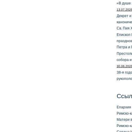
«В душе 
13.07.202
Декрет и
канониче
Св. Пия 
Епископ 
праздно
Петра и 
Престол
собора и
30.06.202
38-я год
рукопол
Ссыл
Епархия 
Римско-к
Матери в
Римско-к
Сердца И