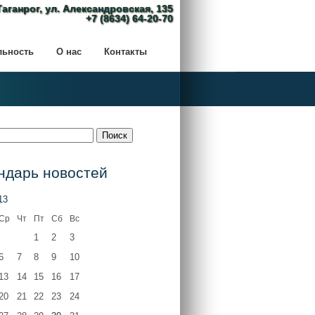
Таганрог, ул. Александровская, 135
+7 (8634) 64-20-70
льность
О нас
Контакты
ндарь новостей
13
Ср
Чт
Пт
Сб
Вс
1
2
3
6
7
8
9
10
13
14
15
16
17
20
21
22
23
24