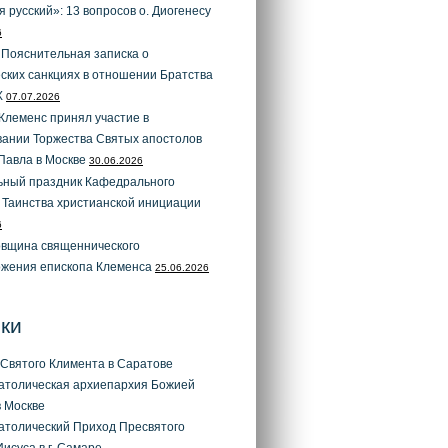
я русский»: 13 вопросов о. Диогенесу
6
 Пояснительная записка о
ских санкциях в отношении Братства
X
07.07.2026
Клеменс принял участие в
вании Торжества Святых апостолов
Павла в Москве
30.06.2026
ьный праздник Кафедрального
 Таинства христианской инициации
6
овщина священнического
ожения епископа Клеменса
25.06.2026
ки
Святого Климента в Саратове
атолическая архиепархия Божией
 Москве
атолический Приход Пресвятого
исуса в г. Самаре