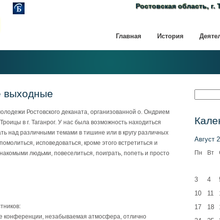
Ростовская область, г. 
Главная
История
Деяте
 выходные
молодежи Ростовского деканата, организованной о. Ондрием
Кале
Троицы в г. Таганрог. У нас была возможность находиться
ать над различными темами в тишине или в кругу различных
Август 
помолиться, исповедоваться, кроме этого встретиться и
Пн
Вт
накомыми людьми, повеселиться, поиграть, попеть и просто
3
4
10
11
тников:
17
18
ые конференции, незабываемая атмосфера, отлично