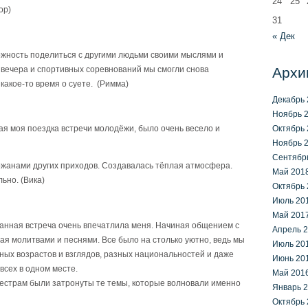
24
25
ор)
31
« Дек
ожность поделиться с другими людьми своими мыслями и
 вечера и спортивных соревнований мы смогли снова
Архи
 какое-то время о суете. (Римма)
Декабрь 
Ноябрь 
Октябрь 
ая моя поездка встречи молодёжи, было очень весело и
Ноябрь 
Сентябр
ожанами других приходов. Создавалась тёплая атмосфера.
Май 201
ьно. (Вика)
Октябрь 
Июль 20
Май 201
Данная встреча очень впечатлила меня. Начиная общением с
Апрель 
вая молитвами и песнями. Все было на столько уютно, ведь мы
Июль 20
зных возрастов и взглядов, разных национальностей и даже
Июнь 20
 всех в одном месте.
Май 201
естрам были затронуты те темы, которые волновали именно
Январь 
Октябрь 