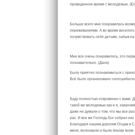
проведенное время с молодёжью. (Ег
Больше всего мне понравилась возм
переживаниями. А во время веселого
почувствовать себя детьми, забыв на
Мне все очень понравилось, это перв
познавательно. (Дана)
Было приятно познакомиться с прих
Всё было организовано сногсшибател
Буду полностью откровенен с вами. 
такой же молодежью как и я, заканчи
даже не думали о том, что мы все ра
рас. И все же Господь Бог собрал нас
Благодаря нашим дорогим Отцам и С
меня, волновали и были близки всем.