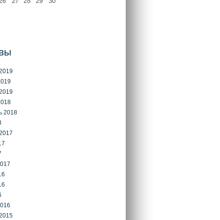
26
27
28
29
30
вы
2019
2019
2019
2018
ь 2018
8
2017
17
7
2017
16
16
6
2016
2015