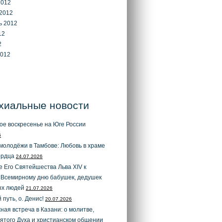
2012
2012
ь 2012
12
2
2012
хиальные новости
ое воскресенье на Юге России
6
молодёжи в Тамбове: Любовь в храме
ердца
24.07.2026
 Его Святейшества Льва XIV к
 Всемирному дню бабушек, дедушек
ых людей
21.07.2026
 путь, о. Денис!
20.07.2026
ая встреча в Казани: о молитве,
ятого Духа и христианском общении