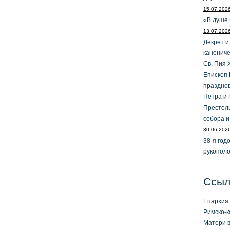
15.07.202
«В душе 
13.07.202
Декрет и
канониче
Св. Пия 
Епископ 
праздно
Петра и 
Престол
собора и
30.06.202
38-я год
рукопол
Ссыл
Епархия 
Римско-к
Матери в