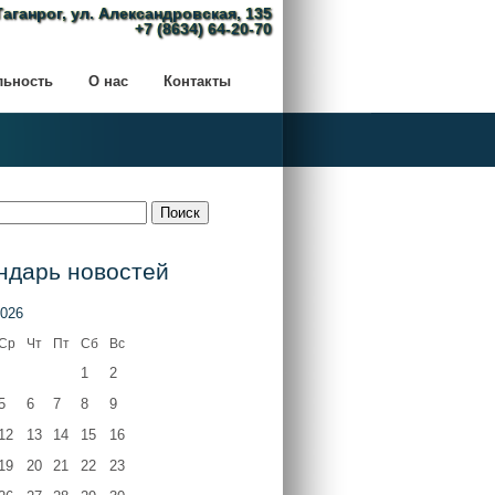
Таганрог, ул. Александровская, 135
+7 (8634) 64-20-70
льность
О нас
Контакты
ндарь новостей
2026
Ср
Чт
Пт
Сб
Вс
1
2
5
6
7
8
9
12
13
14
15
16
19
20
21
22
23