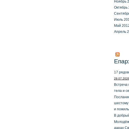
Ноябрь 
Октябрь 
Сентябр
Июль 20
Май 201
Апрель 
Епар
17 рядов
29.07.202
Встреча 
тела и с
Послание
шестому
и пожил
В добрый
Молодёжн
дарах Св