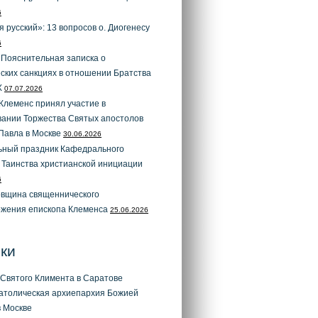
6
я русский»: 13 вопросов о. Диогенесу
6
 Пояснительная записка о
ских санкциях в отношении Братства
X
07.07.2026
Клеменс принял участие в
вании Торжества Святых апостолов
Павла в Москве
30.06.2026
ьный праздник Кафедрального
 Таинства христианской инициации
6
овщина священнического
ожения епископа Клеменса
25.06.2026
ки
Святого Климента в Саратове
атолическая архиепархия Божией
 Москве